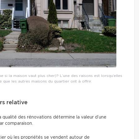
si la maison vaut plus cher)? L’une des raisons est lorsqu’elles
 que les autres maisons du quartier ont à offrir.
rs relative
a qualité des rénovations détermine la valeur d’une
par comparaison.
ier où les propriétés se vendent autour de