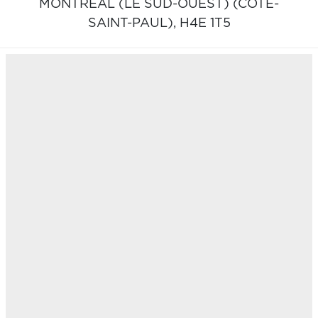
MONTRÉAL (LE SUD-OUEST) (CÔTE-
SAINT-PAUL),
H4E 1T5