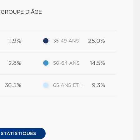
 GROUPE D'ÂGE
11.9%
25.0%
35-49 ANS
2.8%
14.5%
50-64 ANS
36.5%
9.3%
65 ANS ET +
 STATISTIQUES