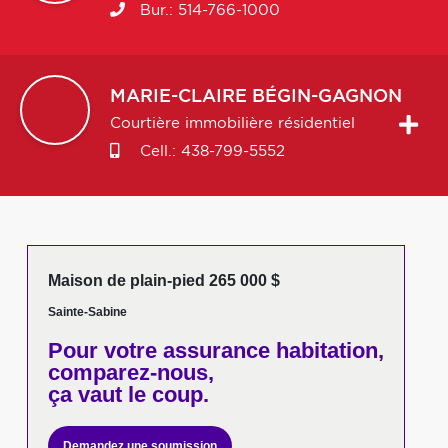
Bur.:
514-766-1000
MARIE-CLAIRE
BÉGIN-GAGNON
Courtière immobilière résidentiel
Cell.:
438-799-5552
Maison de plain-pied 265 000 $
Sainte-Sabine
Pour votre
assurance habitation,
comparez-nous,
ça vaut le coup.
Demandez une soumission